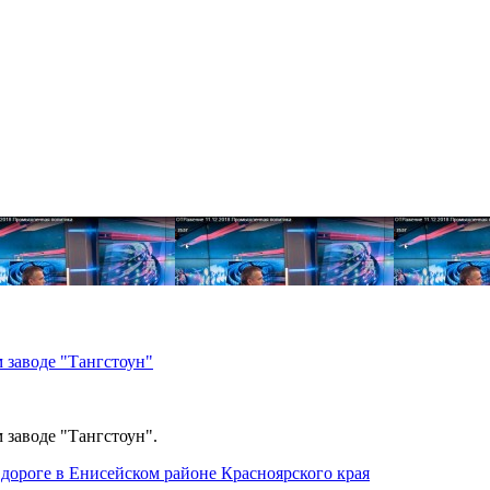
 заводе "Тангстоун"
 заводе "Тангстоун".
дороге в Енисейском районе Красноярского края