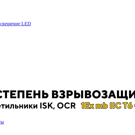
 освещение LED
ты