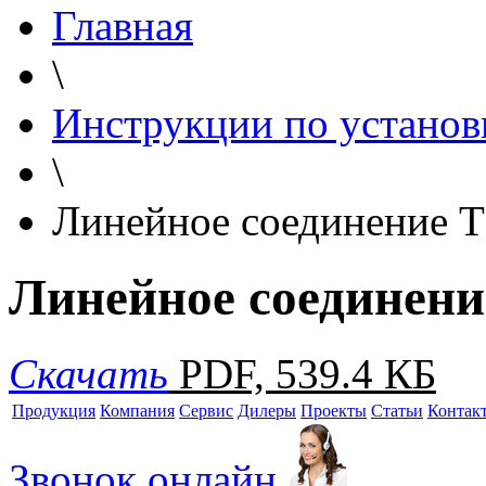
Главная
\
Инструкции по установ
\
Линейное соединение T
Линейное соединени
Скачать
PDF, 539.4 КБ
Продукция
Компания
Сервис
Дилеры
Проекты
Статьи
Контак
Звонок онлайн