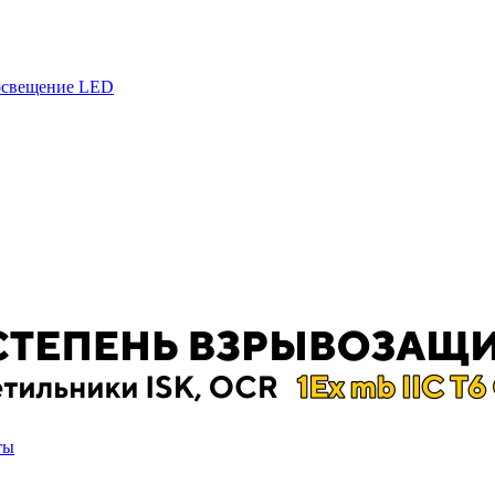
 освещение LED
ты