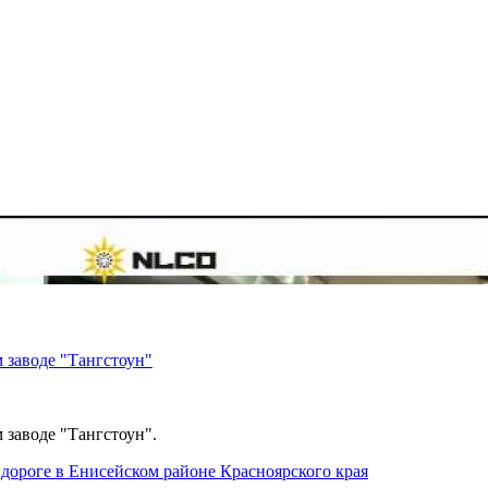
 заводе "Тангстоун"
 заводе "Тангстоун".
дороге в Енисейском районе Красноярского края