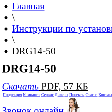
Главная
\
Инструкции по установ
\
DRG14-50
DRG14-50
Скачать
PDF, 57 КБ
Продукция
Компания
Сервис
Дилеры
Проекты
Статьи
Контак
Звонок онлайн