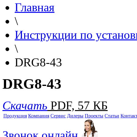
Главная
\
Инструкции по установ
\
DRG8-43
DRG8-43
Скачать
PDF, 57 КБ
Продукция
Компания
Сервис
Дилеры
Проекты
Статьи
Контак
Звонок онлайн