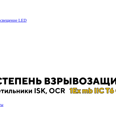
 освещение LED
ты