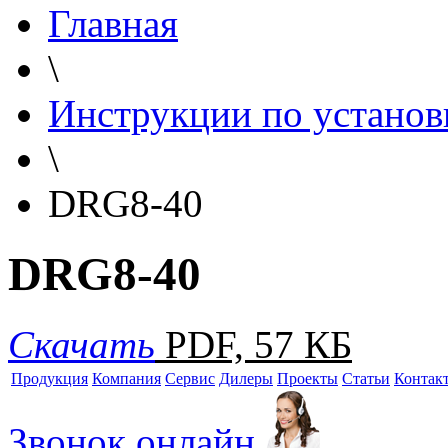
Главная
\
Инструкции по установ
\
DRG8-40
DRG8-40
Скачать
PDF, 57 КБ
Продукция
Компания
Сервис
Дилеры
Проекты
Статьи
Контак
Звонок онлайн