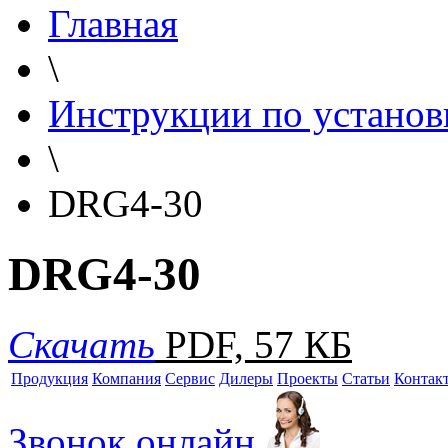
Главная
\
Инструкции по установ
\
DRG4-30
DRG4-30
Скачать
PDF, 57 КБ
Продукция
Компания
Сервис
Дилеры
Проекты
Статьи
Контак
Звонок онлайн