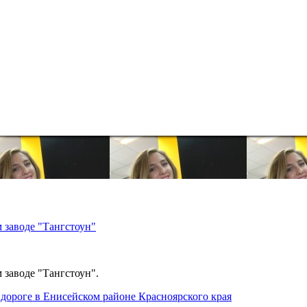
 заводе "Тангстоун"
 заводе "Тангстоун".
дороге в Енисейском районе Красноярского края