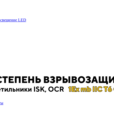
 освещение LED
ты