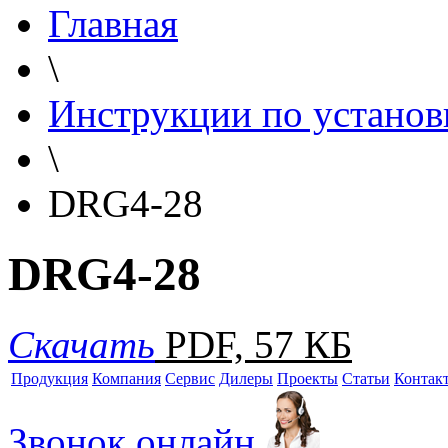
Главная
\
Инструкции по установ
\
DRG4-28
DRG4-28
Скачать
PDF, 57 КБ
Продукция
Компания
Сервис
Дилеры
Проекты
Статьи
Контак
Звонок онлайн