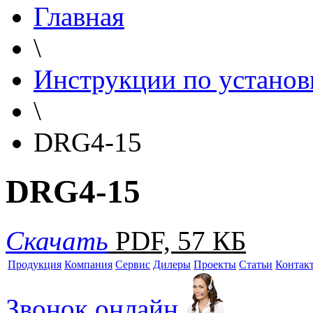
Главная
\
Инструкции по установ
\
DRG4-15
DRG4-15
Скачать
PDF, 57 КБ
Продукция
Компания
Сервис
Дилеры
Проекты
Статьи
Контак
Звонок онлайн