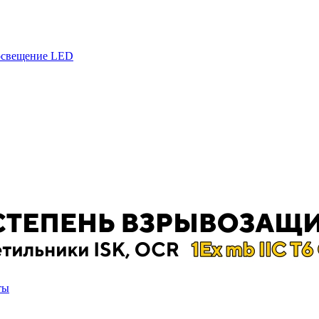
 освещение LED
ты