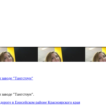
 заводе "Тангстоун"
 заводе "Тангстоун".
дороге в Енисейском районе Красноярского края