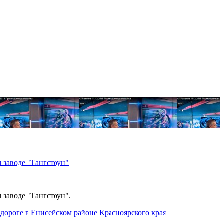
 заводе "Тангстоун"
 заводе "Тангстоун".
дороге в Енисейском районе Красноярского края