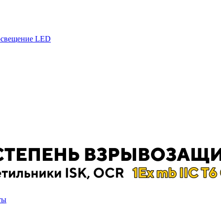
 освещение LED
ты