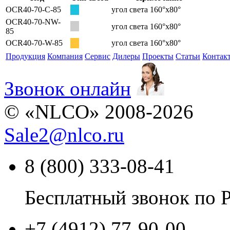
OCR40-70-С-85
угол света 160°х80°
OCR40-70-NW-
угол света 160°х80°
85
OCR40-70-W-85
угол света 160°х80°
Продукция
Компания
Сервис
Дилеры
Проекты
Статьи
Контак
Звонок онлайн
© «NLCO» 2008-2026
Sale2
@
nlco.ru
8 (800) 333-08-41
Бесплатный звонок по 
+7 (4912) 77-90-00