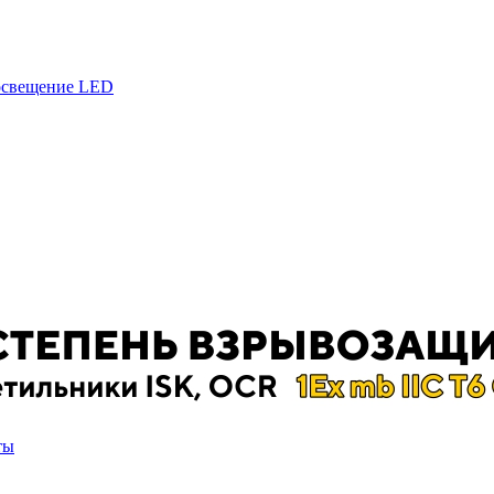
 освещение LED
ты