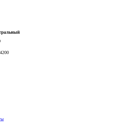
тральный
0
-4200
ты