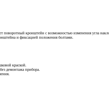
ет поворотный кронштейн с возможностью изменения угла накло
онштейна и фиксацией положения болтами.
ковой краской.
без демонтажа прибора.
ления.