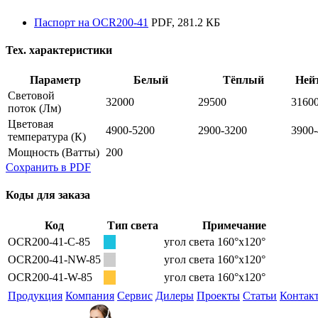
Паспорт на OCR200-41
PDF, 281.2 КБ
Тех. характеристики
Параметр
Белый
Тёплый
Ней
Световой
32000
29500
3160
поток
(Лм)
Цветовая
4900-5200
2900-3200
3900
температура
(К)
Мощность
(Ватты)
200
Сохранить в PDF
Коды для заказа
Код
Тип света
Примечание
OCR200-41-С-85
угол света 160°х120°
OCR200-41-NW-85
угол света 160°х120°
OCR200-41-W-85
угол света 160°х120°
Продукция
Компания
Сервис
Дилеры
Проекты
Статьи
Контак