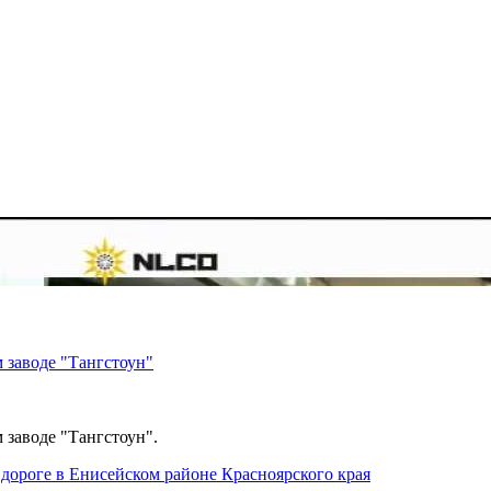
 заводе "Тангстоун"
 заводе "Тангстоун".
дороге в Енисейском районе Красноярского края