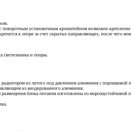
ном.
и с поворотным установочным кронштейном возможно крепление 
крепится к опоре за счет скрытых направляющих, после чего мо
а светильника и опоры.
 радиатором из литого под давлением алюминия с порошковой п
правляющим из анодированного алюминия.
я размещения блока питания изготовлены из морозоустойчивой п
ика.