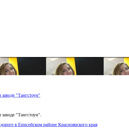
 заводе "Тангстоун"
 заводе "Тангстоун".
дороге в Енисейском районе Красноярского края