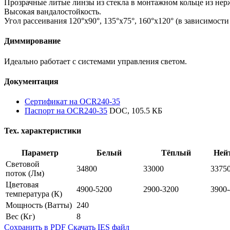
Прозрачные литые линзы из стекла в монтажном кольце из не
Высокая вандалостойкость.
Угол рассеивания 120°х90°, 135°х75°, 160°х120° (в зависимости
Диммирование
Идеально работает с системами управления светом.
Документация
Сертификат на OCR240-35
Паспорт на OCR240-35
DOC, 105.5 КБ
Тех. характеристики
Параметр
Белый
Тёплый
Ней
Световой
34800
33000
3375
поток
(Лм)
Цветовая
4900-5200
2900-3200
3900
температура
(К)
Мощность
(Ватты)
240
Вес
(Кг)
8
Сохранить в PDF
Скачать IES файл