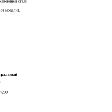
ржавеющей стали.
 от модели).
тральный
0
-4200