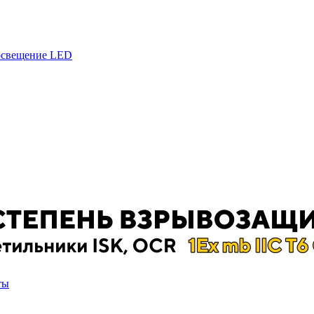
 освещение LED
ты