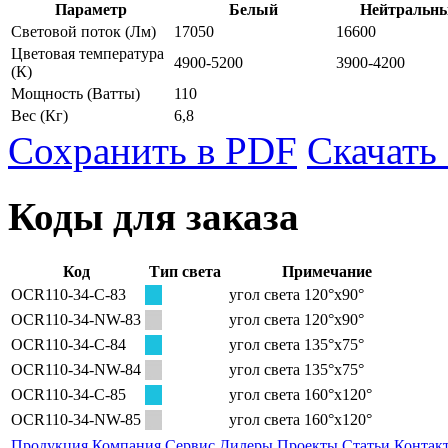
Параметр
Белый
Нейтральн
Световой поток
(Лм)
17050
16600
Цветовая температура
4900-5200
3900-4200
(К)
Мощность
(Ватты)
110
Вес
(Кг)
6,8
Сохранить в PDF
Скачать
Коды для заказа
Код
Тип света
Примечание
OCR110-34-C-83
угол света 120°х90°
OCR110-34-NW-83
угол света 120°х90°
OCR110-34-C-84
угол света 135°х75°
OCR110-34-NW-84
угол света 135°х75°
OCR110-34-C-85
угол света 160°х120°
OCR110-34-NW-85
угол света 160°х120°
Продукция
Компания
Сервис
Дилеры
Проекты
Статьи
Контак