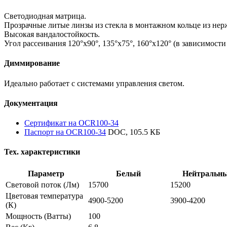
Светодиодная матрица.
Прозрачные литые линзы из стекла в монтажном кольце из не
Высокая вандалостойкость.
Угол рассеивания 120°х90°, 135°х75°, 160°х120° (в зависимости
Диммирование
Идеально работает с системами управления светом.
Документация
Сертификат на OCR100-34
Паспорт на OCR100-34
DOC, 105.5 КБ
Тех. характеристики
Параметр
Белый
Нейтральн
Световой поток
(Лм)
15700
15200
Цветовая температура
4900-5200
3900-4200
(К)
Мощность
(Ватты)
100