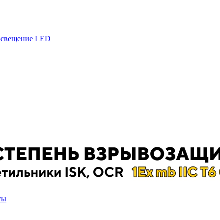
 освещение LED
ты