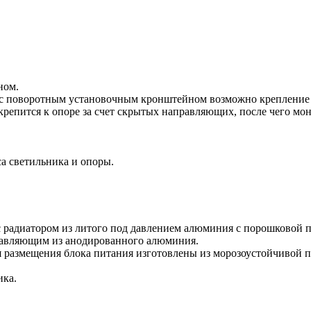
ном.
и с поворотным установочным кронштейном возможно крепление 
крепится к опоре за счет скрытых направляющих, после чего мо
а светильника и опоры.
 радиатором из литого под давлением алюминия с порошковой п
правляющим из анодированного алюминия.
я размещения блока питания изготовлены из морозоустойчивой п
ика.