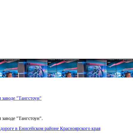
 заводе "Тангстоун"
 заводе "Тангстоун".
дороге в Енисейском районе Красноярского края