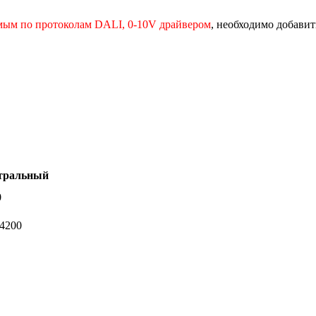
мым по протоколам DALI, 0-10V драйвером
, необходимо добавить
тральный
0
-4200