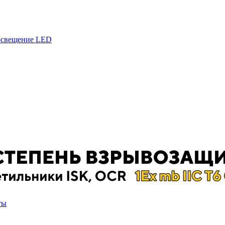
 освещение LED
ты