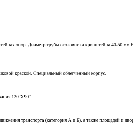
тейнах опор. Диаметр трубы оголовника кронштейна 40-50 мм.В
шковой краской. Специальный облегченный корпус.
вания 120°X90°.
движения транспорта (категория А и Б), а также площадей и дв