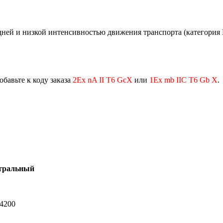
дней и низкой интенсивностью движения транспорта (категория 
обавьте к коду заказа
2Ех nA II T6 GcX
или
1Ex mb IIC T6 Gb X
.
тральный
-4200