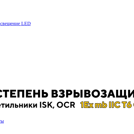
 освещение LED
ты