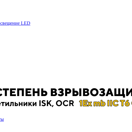
 освещение LED
ты