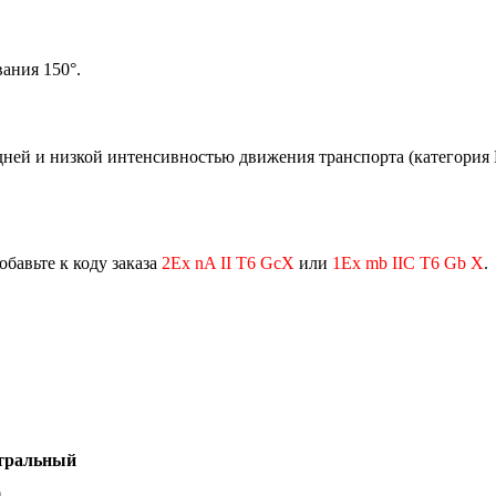
ания 150°.
дней и низкой интенсивностью движения транспорта (категория 
обавьте к коду заказа
2Ех nA II T6 GcX
или
1Ex mb IIC T6 Gb X
.
тральный
0