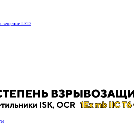
 освещение LED
ты