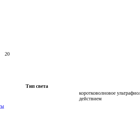
20
Тип света
коротковолновое ультрафио
действием
ты