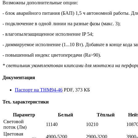
Возможны дополнительные опции:
- блок аварийного питания (БАП) 1,5 ч автономной работы. Для
- подключение в одной линии на разные фазы (макс. 3);
- влагопылезащищенное исполнение IP 54;
- диммируемое исполнение (1...10 Вт). Добавьте в конце кода з
- повышенный индекс цветопередачи (Ra>90).
* светильник укомплектован клипсами для монтажа на перфор
Документация
Паспорт на THM94-46
PDF, 373 КБ
Тех. характеристики
Параметр
Белый
Тёплый
Ней
Световой
11140
10210
1087
поток
(Лм)
Цветовая
4900-5200
2900-3200
3900