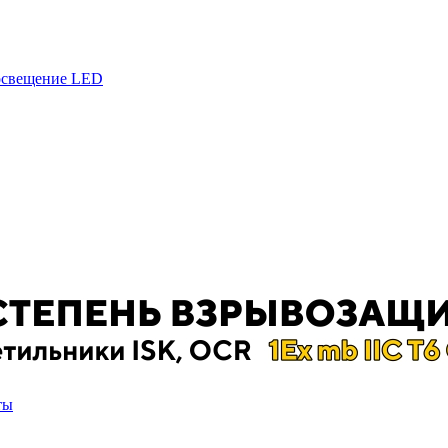
 освещение LED
ты