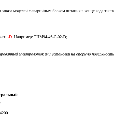
 заказа моделей с аварийным блоком питания в конце кода заказ
аказа
-D
. Например: THM94-46-C-02-D;
ированный электролоток или установки на опорную поверхность
тральный
0
-4200