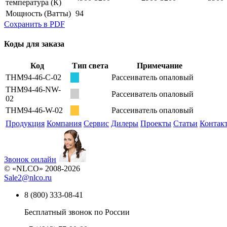
температура
(К)
Мощность
(Ватты)
94
Сохранить в PDF
Коды для заказа
Код
Тип света
Примечание
THM94-46-С-02
Рассеиватель опаловый
THM94-46-NW-
Рассеиватель опаловый
02
THM94-46-W-02
Рассеиватель опаловый
Продукция
Компания
Сервис
Дилеры
Проекты
Статьи
Контак
Звонок онлайн
© «NLCO» 2008-2026
Sale2
@
nlco.ru
8 (800) 333-08-41
Бесплатный звонок по России