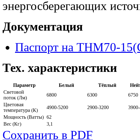
энергосберегающих источн
Документация
Паспорт на THM70-15(
Тех. характеристики
Параметр
Белый
Тёплый
Ней
Световой
6800
6300
6750
поток
(Лм)
Цветовая
4900-5200
2900-3200
3900
температура
(К)
Мощность
(Ватты)
62
Вес
(Кг)
3,1
Сохранить в PDF