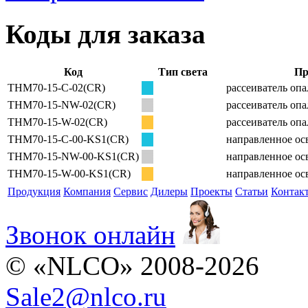
Коды для заказа
Код
Тип света
Пр
THM70-15-C-02(CR)
рассеиватель оп
THM70-15-NW-02(CR)
рассеиватель оп
THM70-15-W-02(CR)
рассеиватель оп
THM70-15-C-00-KS1(CR)
направленное ос
THM70-15-NW-00-KS1(CR)
направленное ос
THM70-15-W-00-KS1(CR)
направленное ос
Продукция
Компания
Сервис
Дилеры
Проекты
Статьи
Контак
Звонок онлайн
© «NLCO» 2008-2026
Sale2
@
nlco.ru