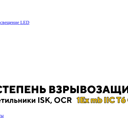
 освещение LED
ты