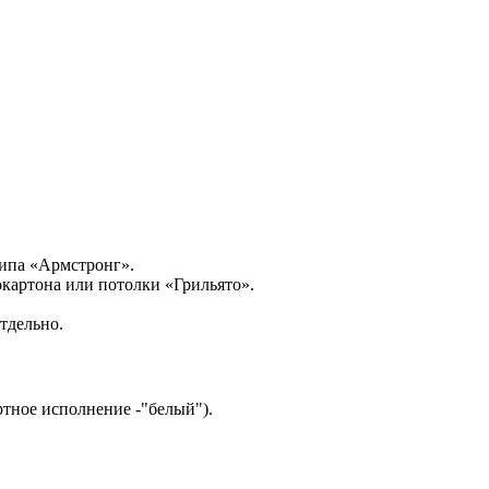
типа «Армстронг».
картона или потолки «Грильято».
тдельно.
тное исполнение -"белый").