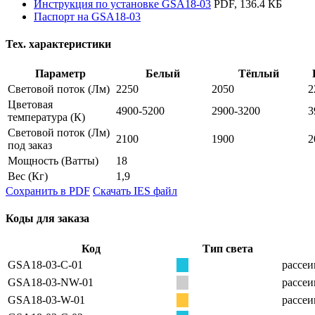
Инструкция по установке GSA18-03
PDF, 136.4 КБ
Паспорт на GSA18-03
Тех. характеристики
Параметр
Белый
Тёплый
Световой поток
(Лм)
2250
2050
2
Цветовая
4900-5200
2900-3200
3
температура
(К)
Световой поток (Лм)
2100
1900
2
под заказ
Мощность
(Ватты)
18
Вес
(Кг)
1,9
Сохранить в PDF
Скачать IES файл
Коды для заказа
Код
Тип света
GSA18-03-C-01
рассеи
GSA18-03-NW-01
рассеи
GSA18-03-W-01
рассеи