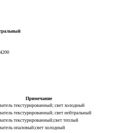
тральный
-4200
Примечание
ватель текстурированный; свет холодный
ватель текстурированный; свет нейтральный
ватель текстурированный;свет теплый
ватель опаловый;свет холодный