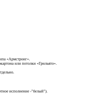
типа «Армстронг».
картона или потолки «Грильято».
тдельно.
тное исполнение -"белый").