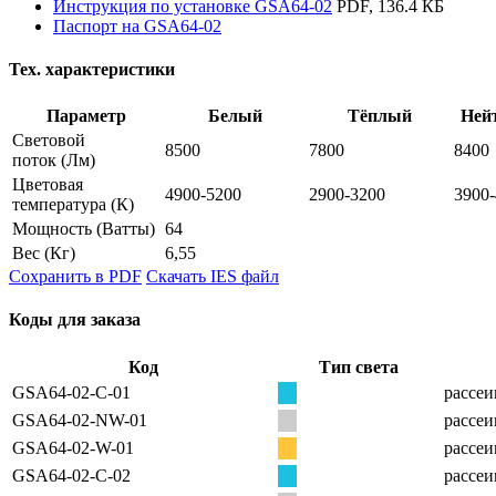
Инструкция по установке GSA64-02
PDF, 136.4 КБ
Паспорт на GSA64-02
Тех. характеристики
Параметр
Белый
Тёплый
Ней
Световой
8500
7800
8400
поток
(Лм)
Цветовая
4900-5200
2900-3200
3900
температура
(К)
Мощность
(Ватты)
64
Вес
(Кг)
6,55
Сохранить в PDF
Скачать IES файл
Коды для заказа
Код
Тип света
GSA64-02-C-01
рассеи
GSA64-02-NW-01
рассеи
GSA64-02-W-01
рассеи
GSA64-02-C-02
рассеи