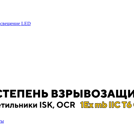
 освещение LED
ты