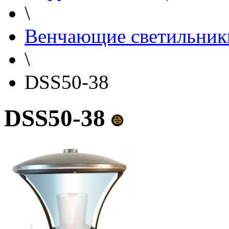
\
Венчающие светильник
\
DSS50-38
DSS50-38