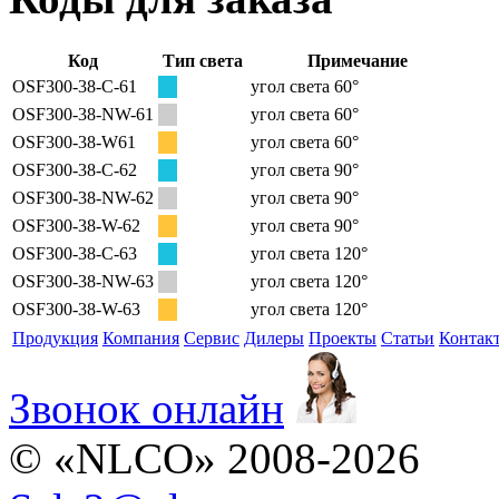
Код
Тип света
Примечание
OSF300-38-C-61
угол света 60°
OSF300-38-NW-61
угол света 60°
OSF300-38-W61
угол света 60°
OSF300-38-C-62
угол света 90°
OSF300-38-NW-62
угол света 90°
OSF300-38-W-62
угол света 90°
OSF300-38-C-63
угол света 120°
OSF300-38-NW-63
угол света 120°
OSF300-38-W-63
угол света 120°
Продукция
Компания
Сервис
Дилеры
Проекты
Статьи
Контак
Звонок онлайн
© «NLCO» 2008-2026