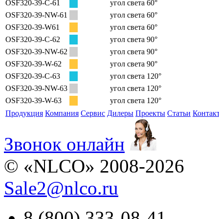
OSF320-39-C-61
угол света 60°
OSF320-39-NW-61
угол света 60°
OSF320-39-W61
угол света 60°
OSF320-39-C-62
угол света 90°
OSF320-39-NW-62
угол света 90°
OSF320-39-W-62
угол света 90°
OSF320-39-C-63
угол света 120°
OSF320-39-NW-63
угол света 120°
OSF320-39-W-63
угол света 120°
Продукция
Компания
Сервис
Дилеры
Проекты
Статьи
Контак
Звонок онлайн
© «NLCO» 2008-2026
Sale2
@
nlco.ru
8 (800) 333-08-41