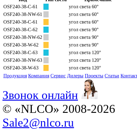
OSF240-38-C-61
угол света 60°
OSF240-38-NW-61
угол света 60°
OSF240-38-C-61
угол света 60°
OSF240-38-C-62
угол света 90°
OSF240-38-NW-62
угол света 90°
OSF240-38-W-62
угол света 90°
OSF240-38-C-63
угол света 120°
OSF240-38-NW-63
угол света 120°
OSF240-38-W-63
угол света 120°
Продукция
Компания
Сервис
Дилеры
Проекты
Статьи
Контак
Звонок онлайн
© «NLCO» 2008-2026
Sale2
@
nlco.ru