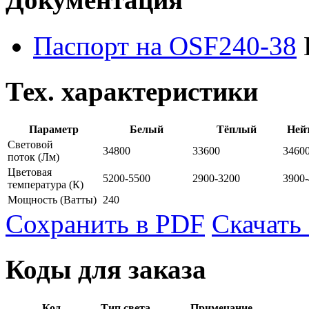
Паспорт на OSF240-38
Тех. характеристики
Параметр
Белый
Тёплый
Ней
Световой
34800
33600
3460
поток
(Лм)
Цветовая
5200-5500
2900-3200
3900
температура
(К)
Мощность
(Ватты)
240
Сохранить в PDF
Скачать
Коды для заказа
Код
Тип света
Примечание