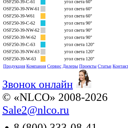
OSF250-39-C-61
угол света 60°
OSF250-39-NW-61
угол света 60°
OSF250-39-W61
угол света 60°
OSF250-39-C-62
угол света 90°
OSF250-39-NW-62
угол света 90°
OSF250-39-W-62
угол света 90°
OSF250-39-C-63
угол света 120°
OSF250-39-NW-63
угол света 120°
OSF250-39-W-63
угол света 120°
Продукция
Компания
Сервис
Дилеры
Проекты
Статьи
Контак
Звонок онлайн
© «NLCO» 2008-2026
Sale2
@
nlco.ru
8 (800) 333-08-41