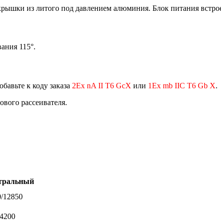
ышки из литого под давлением алюминия. Блок питания встроен
ания 115°.
обавьте к коду заказа
2Ех nA II T6 GcX
или
1Ex mb IIC T6 Gb X
.
тового рассеивателя.
тральный
0/12850
-4200