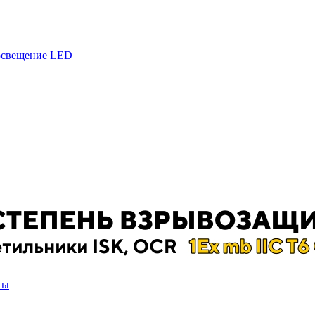
 освещение LED
ты