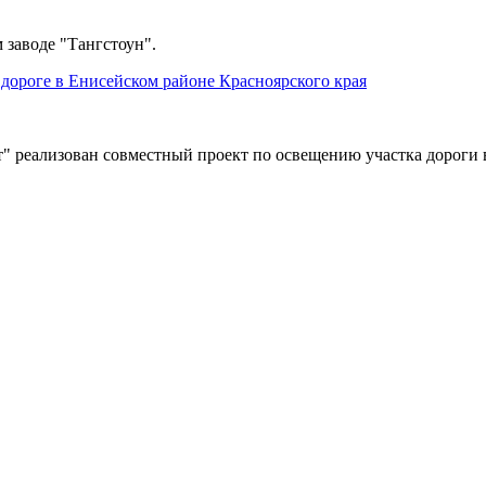
 заводе "Тангстоун".
дороге в Енисейском районе Красноярского края
" реализован совместный проект по освещению участка дороги 