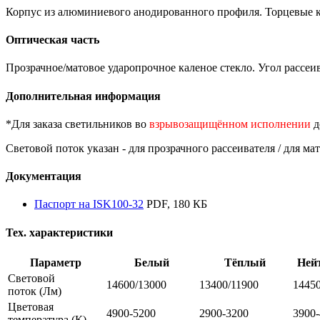
Корпус из алюминиевого анодированного профиля. Торцевые кр
Оптическая часть
Прозрачное/матовое ударопрочное каленое стекло. Угол рассеив
Дополнительная информация
*Для заказа светильников во
взрывозащищённом исполнении
д
Световой поток указан - для прозрачного рассеивателя / для ма
Документация
Паспорт на ISK100-32
PDF, 180 КБ
Тех. характеристики
Параметр
Белый
Тёплый
Ней
Световой
14600/13000
13400/11900
1445
поток
(Лм)
Цветовая
4900-5200
2900-3200
3900
температура
(К)