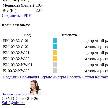
Мощность
(Ватты)
100
Вес
(Кг)
2,85
Сохранить в PDF
Коды для заказа
Код
Тип света
ISK100-32-C-01
прозрачный ра
ISK100-32-C-02
матовый рассе
ISK100-32-W-01
прозрачный ра
ISK100-32-W-02
матовый рассе
ISK100-32-NW-01
прозрачный ра
IS100-32-NW-02
матовый рассе
Продукция
Компания
Сервис
Дилеры
Проекты
Статьи
Контак
Звонок онлайн
© «NLCO» 2008-2026
Sale2
@
nlco.ru