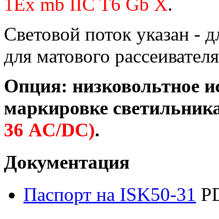
1Ex mb IIC T6 Gb X
.
Световой поток указан - д
для матового рассеивателя
Опция: низковольтное ис
маркировке светильника
36 AC/DC)
.
Документация
Паспорт на ISK50-31
P