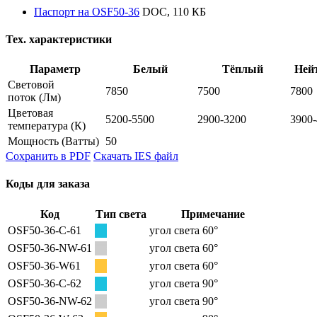
Паспорт на OSF50-36
DOC, 110 КБ
Тех. характеристики
Параметр
Белый
Тёплый
Ней
Световой
7850
7500
7800
поток
(Лм)
Цветовая
5200-5500
2900-3200
3900
температура
(К)
Мощность
(Ватты)
50
Сохранить в PDF
Скачать IES файл
Коды для заказа
Код
Тип света
Примечание
OSF50-36-C-61
угол света 60°
OSF50-36-NW-61
угол света 60°
OSF50-36-W61
угол света 60°
OSF50-36-C-62
угол света 90°
OSF50-36-NW-62
угол света 90°