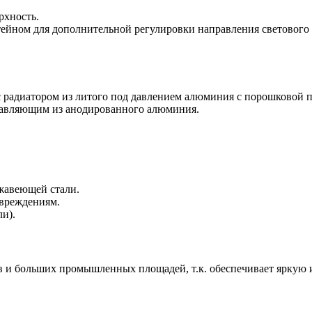
рхность.
йном для дополнительной регулировки направления светового 
 радиатором из литого под давлением алюминия с порошковой п
правляющим из анодированного алюминия.
ржавеющей стали.
овреждениям.
ли).
 и больших промышленных площадей, т.к. обеспечивает яркую и