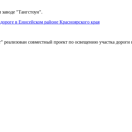
 заводе "Тангстоун".
дороге в Енисейском районе Красноярского края
" реализован совместный проект по освещению участка дороги 