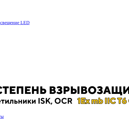
 освещение LED
ты