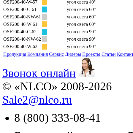
OSF200-40-W-57
угол света 40°
OSF200-40-C-61
угол света 60°
OSF200-40-NW-61
угол света 60°
OSF200-40-W-61
угол света 60°
OSF200-40-C-62
угол света 90°
OSF200-40-NW-62
угол света 90°
OSF200-40-W-62
угол света 90°
Продукция
Компания
Сервис
Дилеры
Проекты
Статьи
Контак
Звонок онлайн
© «NLCO» 2008-2026
Sale2
@
nlco.ru
8 (800) 333-08-41