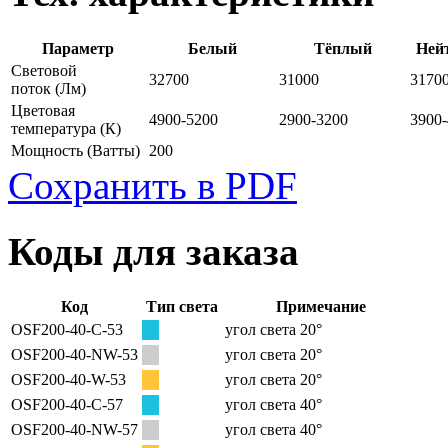
Параметр
Белый
Тёплый
Ней
Световой
32700
31000
3170
поток
(Лм)
Цветовая
4900-5200
2900-3200
3900
температура
(К)
Мощность
(Ватты)
200
Сохранить в PDF
Коды для заказа
Код
Тип света
Примечание
OSF200-40-C-53
угол света 20°
OSF200-40-NW-53
угол света 20°
OSF200-40-W-53
угол света 20°
OSF200-40-C-57
угол света 40°
OSF200-40-NW-57
угол света 40°