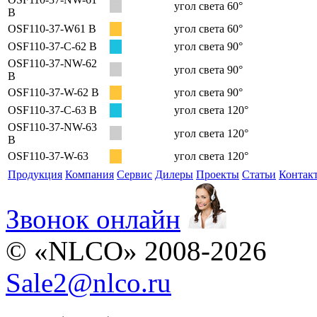
угол света 60°
B
OSF110-37-W61 B
угол света 60°
OSF110-37-C-62 B
угол света 90°
OSF110-37-NW-62
угол света 90°
B
OSF110-37-W-62 B
угол света 90°
OSF110-37-C-63 B
угол света 120°
OSF110-37-NW-63
угол света 120°
B
OSF110-37-W-63
угол света 120°
Продукция
Компания
Сервис
Дилеры
Проекты
Статьи
Контак
Звонок онлайн
© «NLCO» 2008-2026
Sale2
@
nlco.ru