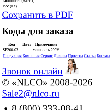
Мощность
(Ватты)
Вес
(Кг)
Сохранить в PDF
Коды для заказа
Код
Цвет
Примечание
SP200-03
мощность 200V
Продукция
Компания
Сервис
Дилеры
Проекты
Статьи
Контак
Звонок онлайн
© «NLCO» 2008-2026
Sale2
@
nlco.ru
8 (800) 333-08-41