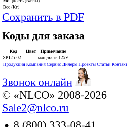
Мощность
(Ватты)
Вес
(Кг)
Сохранить в PDF
Коды для заказа
Код
Цвет
Примечание
SP125-02
мощность 125V
Продукция
Компания
Сервис
Дилеры
Проекты
Статьи
Контак
Звонок онлайн
© «NLCO» 2008-2026
Sale2
@
nlco.ru
8 (800) 333-08-41