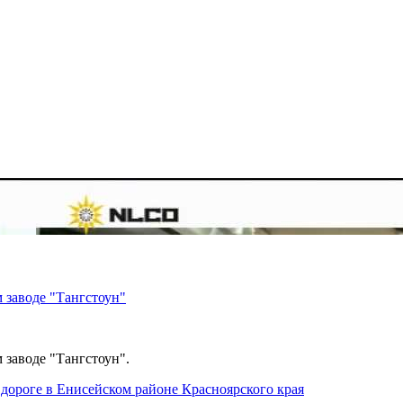
 заводе "Тангстоун"
 заводе "Тангстоун".
дороге в Енисейском районе Красноярского края