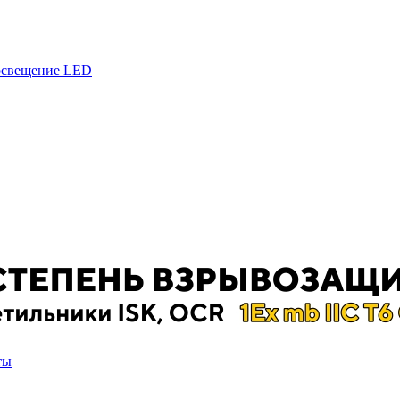
 освещение LED
ты