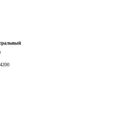
тральный
0
-4200