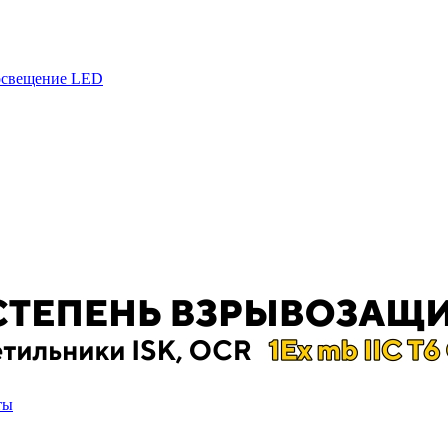
 освещение LED
ты