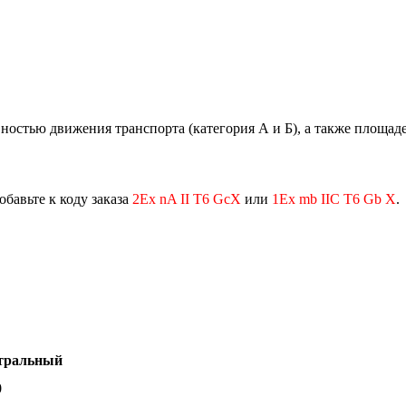
ностью движения транспорта (категория А и Б), а также площад
обавьте к коду заказа
2Ех nA II T6 GcX
или
1Ex mb IIC T6 Gb X
.
тральный
0