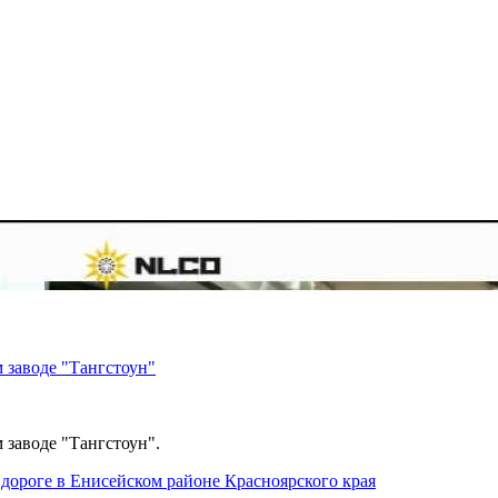
 заводе "Тангстоун"
 заводе "Тангстоун".
дороге в Енисейском районе Красноярского края