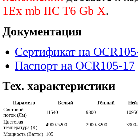
1Ex mb IIC T6 Gb X
.
Документация
Сертификат на OCR105
Паспорт на OCR105-17
Тех. характеристики
Параметр
Белый
Тёплый
Ней
Световой
11540
9800
1095
поток
(Лм)
Цветовая
4900-5200
2900-3200
3900
температура
(К)
Мощность
(Ватты)
105