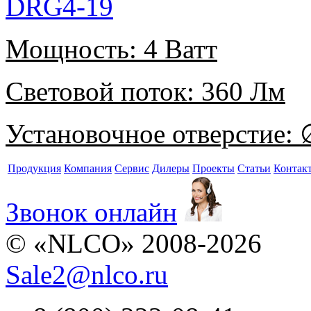
DRG4-19
Мощность:
4 Ватт
Световой поток:
360 Лм
Установочное отверстие:
∅
Продукция
Компания
Сервис
Дилеры
Проекты
Статьи
Контак
Звонок онлайн
© «NLCO» 2008-2026
Sale2
@
nlco.ru