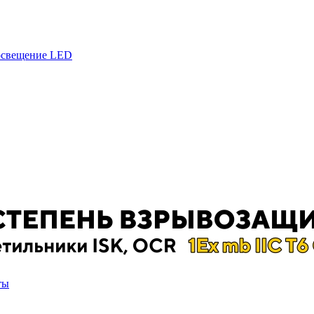
 освещение LED
ты