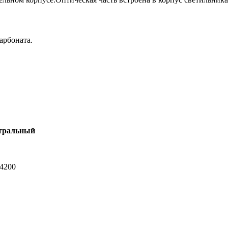
арбоната.
тральный
-4200