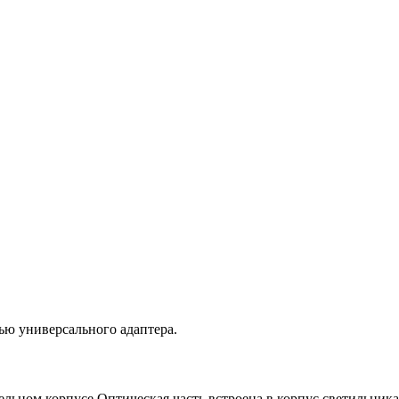
ью универсального адаптера.
льном корпусе.Оптическая часть встроена в корпус светильника