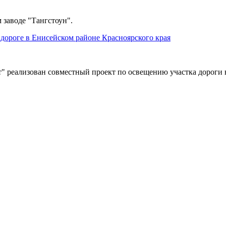
 заводе "Тангстоун".
дороге в Енисейском районе Красноярского края
" реализован совместный проект по освещению участка дороги 