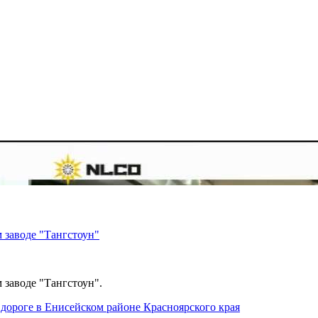
 заводе "Тангстоун"
 заводе "Тангстоун".
дороге в Енисейском районе Красноярского края