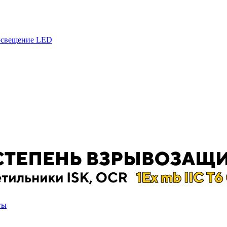
 освещение LED
ты