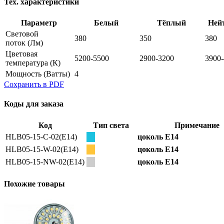
Тех. характеристики
Параметр
Белый
Тёплый
Ней
Световой
380
350
380
поток
(Лм)
Цветовая
5200-5500
2900-3200
3900
температура
(К)
Мощность
(Ватты)
4
Сохранить в PDF
Коды для заказа
Код
Тип света
Примечание
HLB05-15-C-02(E14)
цоколь E14
HLB05-15-W-02(E14)
цоколь E14
HLB05-15-NW-02(E14)
цоколь E14
Похожие товары