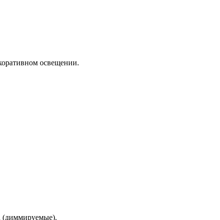
екоративном освещении.
а (диммируемые).