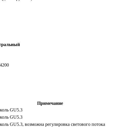
тральный
-4200
Примечание
коль GU5.3
коль GU5.3
коль GU5.3, возможна регулировка светового потока