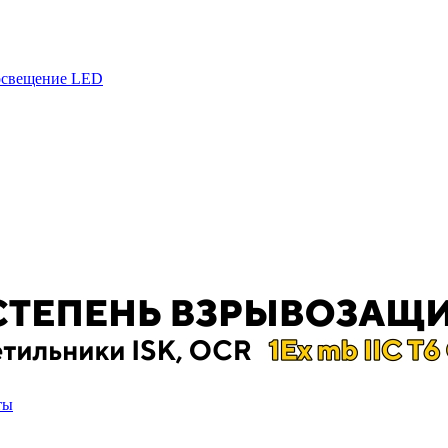
 освещение LED
ты