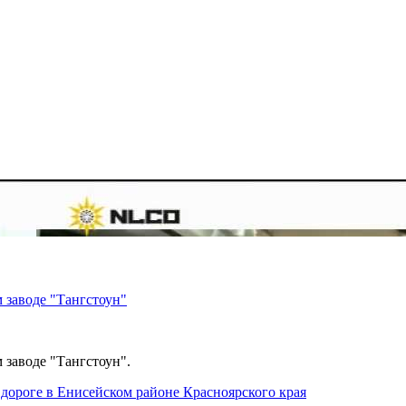
 заводе "Тангстоун"
 заводе "Тангстоун".
дороге в Енисейском районе Красноярского края