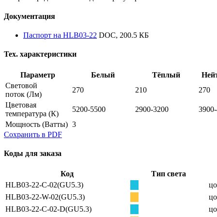
Документация
Паспорт на HLB03-22
DOC, 200.5 КБ
Тех. характеристики
Параметр
Белый
Тёплый
Ней
Световой
270
210
270
поток
(Лм)
Цветовая
5200-5500
2900-3200
3900
температура
(К)
Мощность
(Ватты)
3
Сохранить в PDF
Коды для заказа
Код
Тип света
HLB03-22-C-02(GU5.3)
цо
HLB03-22-W-02(GU5.3)
цо
HLB03-22-C-02-D(GU5.3)
цо