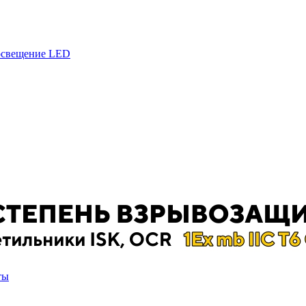
 освещение LED
ты