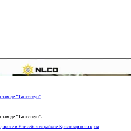
 заводе "Тангстоун"
 заводе "Тангстоун".
дороге в Енисейском районе Красноярского края