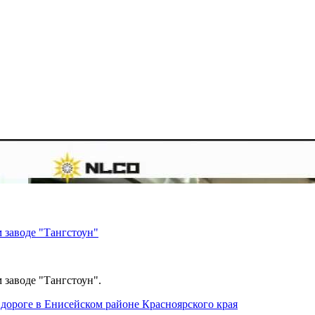
 заводе "Тангстоун"
 заводе "Тангстоун".
дороге в Енисейском районе Красноярского края