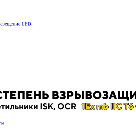
 освещение LED
ты