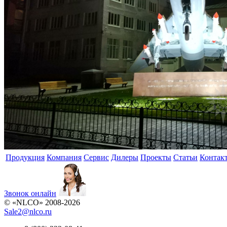
Продукция
Компания
Сервис
Дилеры
Проекты
Статьи
Контак
Звонок онлайн
© «NLCO» 2008-2026
Sale2
@
nlco.ru