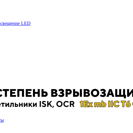
 освещение LED
ты