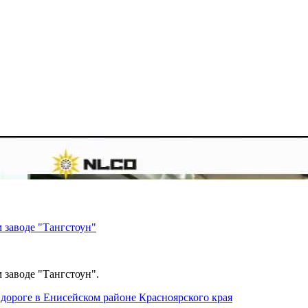
 заводе "Тангстоун"
 заводе "Тангстоун".
дороге в Енисейском районе Красноярского края