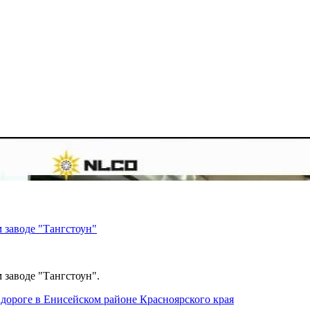
 заводе "Тангстоун"
 заводе "Тангстоун".
дороге в Енисейском районе Красноярского края