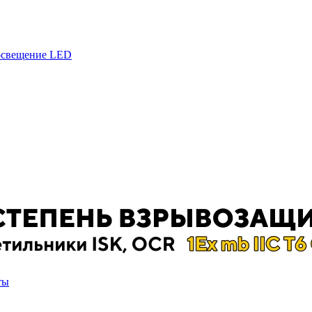
 освещение LED
ты