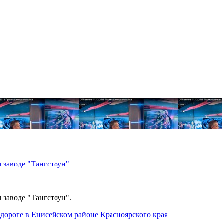
 заводе "Тангстоун"
 заводе "Тангстоун".
дороге в Енисейском районе Красноярского края