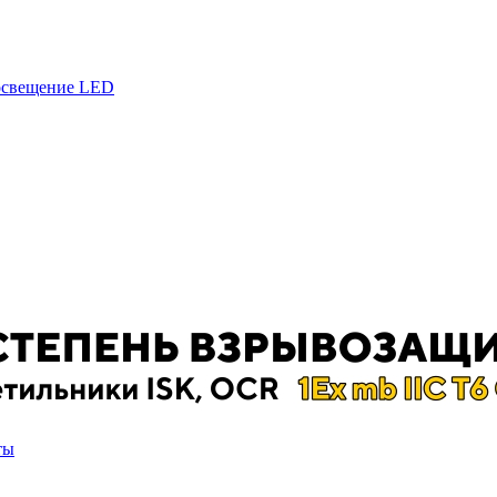
 освещение LED
ты